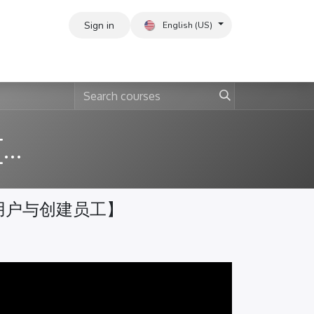
Sign in
English (US)
ERP Basic Implementation [English]
e【添加用户与创建员工】