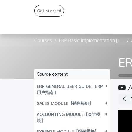
Get start​​ed​
Courses
ERP Basic Implementation [English]
Course content
ERP GENERAL USER GUIDE [ ERP
用户指南 ]
SALES MODULE【销售模组】
ACCOUNTING MODULE【会计模
块】
EXPENSE MODULE【报销模块】