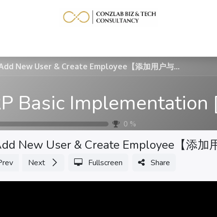
Home
Service
Learning Resource
More
Add New User & Create Employee【添加用户与创建员工】
0
%
Add New User & Create Employe
Prev
Next
Fullscreen
Share