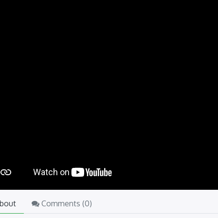
bout
Comments (
0
)